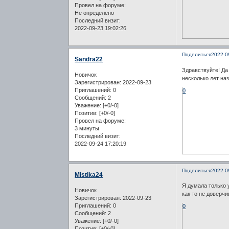
Провел на форуме:
Не определено
Последний визит:
2022-09-23 19:02:26
Поделиться
2022-0
Sandra22
Здравствуйте! Да
Новичок
несколько лет наз
Зарегистрирован
: 2022-09-23
Приглашений:
0
0
Сообщений:
2
Уважение:
[+0/-0]
Позитив:
[+0/-0]
Провел на форуме:
3 минуты
Последний визит:
2022-09-24 17:20:19
Поделиться
2022-0
Mistika24
Я думала только 
Новичок
как то не доверч
Зарегистрирован
: 2022-09-23
Приглашений:
0
0
Сообщений:
2
Уважение:
[+0/-0]
Позитив:
[+0/-0]