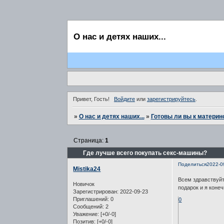
О нас и детях наших...
Привет, Гость!
Войдите
или
зарегистрируйтесь
.
»
О нас и детях наших...
»
Готовы ли вы к материн
Страница:
1
Где лучше всего покупать секс-машины?
Поделиться
2022-0
Mistika24
Всем здравствуйт
Новичок
подарок и я коне
Зарегистрирован
: 2022-09-23
Приглашений:
0
0
Сообщений:
2
Уважение:
[+0/-0]
Позитив:
[+0/-0]