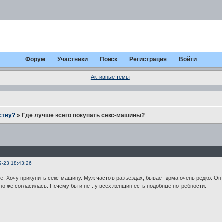
Форум
Участники
Поиск
Регистрация
Войти
Активные темы
ству?
»
Где лучше всего покупать секс-машины?
9-23 18:43:26
е. Хочу прикупить секс-машину. Муж часто в разъездах, бывает дома очень редко. Он
чно же согласилась. Почему бы и нет..у всех женщин есть подобные потребности.