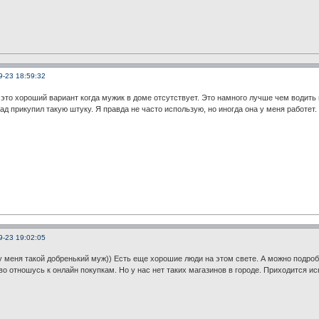
9-23 18:59:32
 это хороший вариант когда мужик в доме отсутствует. Это намного лучше чем водить
ад прикупил такую штуку. Я правда не часто использую, но иногда она у меня работет.
9-23 19:02:05
у меня такой добренький муж)) Есть еще хорошие люди на этом свете. А можно подро
иво отношусь к онлайн покупкам. Но у нас нет таких магазинов в городе. Приходится 