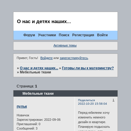
О нас и детях наших...
Форум
Участники
Поиск
Регистрация
Войти
Активные темы
Привет, Гость!
Войдите
или
зарегистрируйтесь
.
»
О нас и детях наших...
»
Готовы ли вы к материнству?
»
Мебельные ткани
Страница:
1
Мебельные ткани
1
Поделиться
2022-10-20 15:58:04
пульк
Перед юбилеем хочу
Новичок
изменить немного
Зарегистрирован
: 2022-09-06
дизайн в квартире.
Приглашений:
0
Планирую подыскать
Сообщений:
3