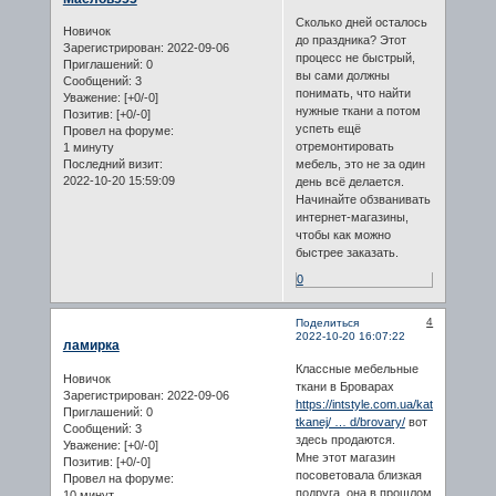
Сколько дней осталось
Новичок
до праздника? Этот
Зарегистрирован
: 2022-09-06
процесс не быстрый,
Приглашений:
0
вы сами должны
Сообщений:
3
понимать, что найти
Уважение:
[+0/-0]
нужные ткани а потом
Позитив:
[+0/-0]
успеть ещё
Провел на форуме:
отремонтировать
1 минуту
мебель, это не за один
Последний визит:
2022-10-20 15:59:09
день всё делается.
Начинайте обзванивать
интернет-магазины,
чтобы как можно
быстрее заказать.
0
4
Поделиться
2022-10-20 16:07:22
ламирка
Классные мебельные
Новичок
ткани в Броварах
Зарегистрирован
: 2022-09-06
https://intstyle.com.ua/katalog-
Приглашений:
0
tkanej/ … d/brovary/
вот
Сообщений:
3
здесь продаются.
Уважение:
[+0/-0]
Мне этот магазин
Позитив:
[+0/-0]
посоветовала близкая
Провел на форуме:
подруга, она в прошлом
10 минут