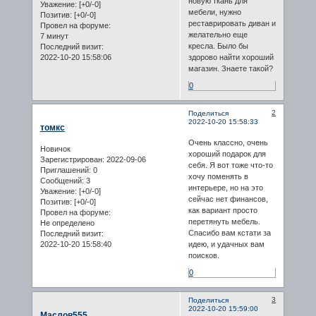
новую ткань для
Уважение:
[+0/-0]
мебели, нужно
Позитив:
[+0/-0]
реставрировать диван и
Провел на форуме:
желательно еще
7 минут
кресла. Было бы
Последний визит:
2022-10-20 15:58:06
здорово найти хороший
магазин. Знаете такой?
0
2
Поделиться
2022-10-20 15:58:33
томкс
Очень классно, очень
Новичок
хороший подарок для
Зарегистрирован
: 2022-09-06
себя. Я вот тоже что-то
Приглашений:
0
хочу поменять в
Сообщений:
3
интерьере, но на это
Уважение:
[+0/-0]
сейчас нет финансов,
Позитив:
[+0/-0]
как вариант просто
Провел на форуме:
перетянуть мебель.
Не определено
Спасибо вам кстати за
Последний визит:
2022-10-20 15:58:40
идею, и удачных вам
поисков.
0
3
Поделиться
2022-10-20 15:59:00
Маслов555