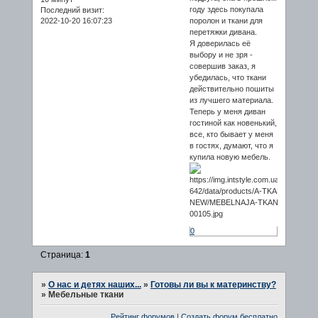
году здесь покупала
Последний визит:
2022-10-20 16:07:23
поролон и ткани для
перетяжки дивана.
Я доверилась её
выбору и не зря -
совершив заказ, я
убедилась, что ткани
действительно пошиты
из лучшего материала.
Теперь у меня диван
гостиной как новенький,
все, кто бывает у меня
в гостях, думают, что я
купила новую мебель.
0
Страница:
1
»
О нас и детях наших...
»
Готовы ли вы к материнству?
»
Мебельные ткани
Рейтинг форумов
|
Создать форум бесплатно