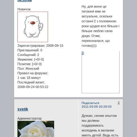
okSUNa
Ну, для мене це
Новичок
питання вже не
актуальне, оскільки
останні 2 з половиною
роки щодня все більше і
більше люблю свою
доцю. Отже,
переконалася, що
Зарегистрирован
: 2008-09-15
готова))))
Приглашений:
0
0
Сообщений:
2
Уважение:
[+0/-0]
Позитив:
[+0/-0]
Пол:
Женский
Провел на форуме:
1 час 18 минут
Последний визит:
2008-09-24 00:53:22
3
Поделиться
2011-03-09 20:29:03
svetik
Думаю, своим опытом
Администратор
мы должны
поддерживать
молодежь в желании
иметь детей. Ведь есть