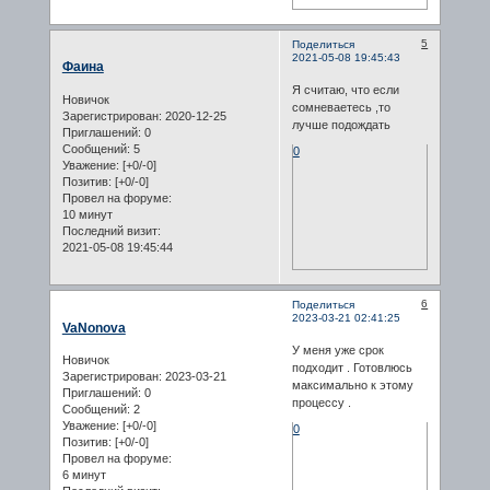
5
Поделиться
2021-05-08 19:45:43
Фаина
Я считаю, что если
Новичок
сомневаетесь ,то
Зарегистрирован
: 2020-12-25
лучше подождать
Приглашений:
0
Сообщений:
5
0
Уважение:
[+0/-0]
Позитив:
[+0/-0]
Провел на форуме:
10 минут
Последний визит:
2021-05-08 19:45:44
6
Поделиться
2023-03-21 02:41:25
VaNonovа
У меня уже срок
Новичок
подходит . Готовлюсь
Зарегистрирован
: 2023-03-21
максимально к этому
Приглашений:
0
процессу .
Сообщений:
2
Уважение:
[+0/-0]
0
Позитив:
[+0/-0]
Провел на форуме:
6 минут