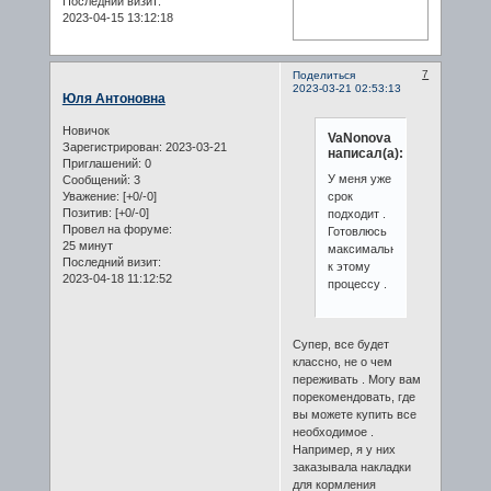
Последний визит:
2023-04-15 13:12:18
7
Поделиться
2023-03-21 02:53:13
Юля Антоновна
Новичок
VaNonovа
Зарегистрирован
: 2023-03-21
написал(а):
Приглашений:
0
У меня уже
Сообщений:
3
Уважение:
[+0/-0]
срок
Позитив:
[+0/-0]
подходит .
Провел на форуме:
Готовлюсь
25 минут
максимально
Последний визит:
к этому
2023-04-18 11:12:52
процессу .
Супер, все будет
классно, не о чем
переживать . Могу вам
порекомендовать, где
вы можете купить все
необходимое .
Например, я у них
заказывала накладки
для кормления