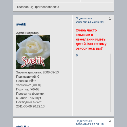
Голосов:
1
;
Проголосовали:
3
1
Поделиться
2008-09-13 22:48:54
svetik
Очень часто
Администратор
слышим о
нежелании иметь
детей. Как к этому
относитесь вы?
0
Зарегистрирован
: 2008-09-13
Приглашений:
0
Сообщений:
6
Уважение:
[+0/-0]
Позитив:
[+0/-0]
Провел на форуме:
6 часов 18 минут
Последний визит:
2011-03-09 20:29:13
2
Поделиться
2008-09-23 23:37:18