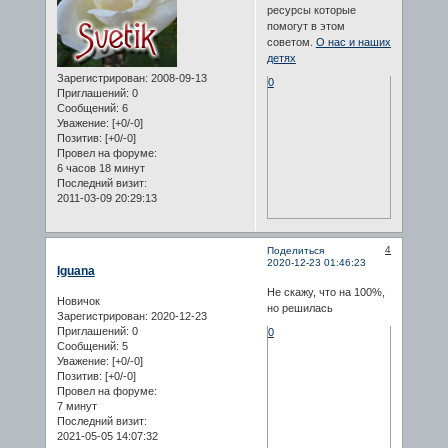
ресурсы которые
помогут в этом
советом.
О нас и наших
детях
Зарегистрирован
: 2008-09-13
0
Приглашений:
0
Сообщений:
6
Уважение:
[+0/-0]
Позитив:
[+0/-0]
Провел на форуме:
6 часов 18 минут
Последний визит:
2011-03-09 20:29:13
4
Поделиться
2020-12-23 01:46:23
Iguana
Не скажу, что на 100%,
Новичок
но решилась
Зарегистрирован
: 2020-12-23
Приглашений:
0
0
Сообщений:
5
Уважение:
[+0/-0]
Позитив:
[+0/-0]
Провел на форуме:
7 минут
Последний визит:
2021-05-05 14:07:32