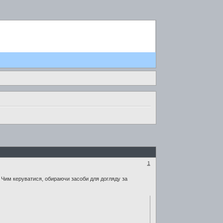
1
. Чим керуватися, обираючи засоби для догляду за