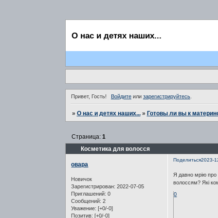
О нас и детях наших...
Привет, Гость!
Войдите
или
зарегистрируйтесь
.
»
О нас и детях наших...
»
Готовы ли вы к материн
Страница:
1
Косметика для волосся
Поделиться
2023-1
овара
Я давно мрію про 
Новичок
волоссям? Які ко
Зарегистрирован
: 2022-07-05
Приглашений:
0
0
Сообщений:
2
Уважение:
[+0/-0]
Позитив:
[+0/-0]