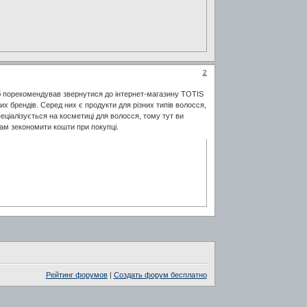
2
 б порекомендував звернутися до інтернет-магазину TOTIS
х брендів. Серед них є продукти для різних типів волосся,
ціалізується на косметиці для волосся, тому тут ви
 вам зекономити кошти при покупці.
Рейтинг форумов
|
Создать форум бесплатно