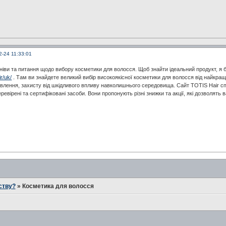
2-24 11:33:01
ніви та питання щодо вибору косметики для волосся. Щоб знайти ідеальний продукт, я
ir/uk/
. Там ви знайдете великий вибір високоякісної косметики для волосся від найкращи
влення, захисту від шкідливого впливу навколишнього середовища. Сайт TOTIS Hair спе
еревірені та сертифіковані засоби. Вони пропонують різні знижки та акції, які дозволять
ству?
»
Косметика для волосся