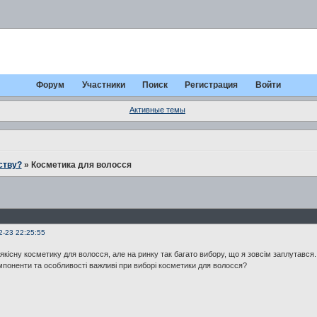
Форум
Участники
Поиск
Регистрация
Войти
Активные темы
ству?
»
Косметика для волосся
2-23 22:25:55
якісну косметику для волосся, але на ринку так багато вибору, що я зовсім заплутався
мпоненти та особливості важливі при виборі косметики для волосся?