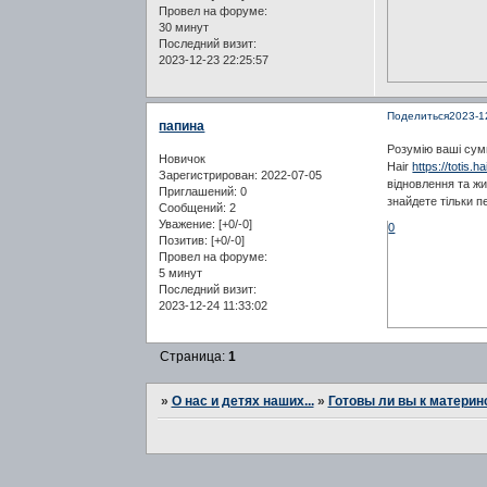
Провел на форуме:
30 минут
Последний визит:
2023-12-23 22:25:57
Поделиться
2023-1
папина
Розумію ваші сум
Новичок
Hair
https://totis.ha
Зарегистрирован
: 2022-07-05
відновлення та жи
Приглашений:
0
знайдете тільки п
Сообщений:
2
Уважение:
[+0/-0]
0
Позитив:
[+0/-0]
Провел на форуме:
5 минут
Последний визит:
2023-12-24 11:33:02
Страница:
1
»
О нас и детях наших...
»
Готовы ли вы к материн