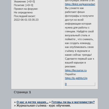
фотографа Jeanne D'art
Уважение:
[+0/-0]
https://linktr.ee/jeannedart
Позитив:
[+0/-0]
Вы узнаете как
Провел на форуме:
работают фешн
Не определено
фотографы и получите
Последний визит:
2022-06-01 03:35:23
доступ ко всей
информации которая
нужна для работы с
глянцем. Найдёте свой
визуальный стиль и
поймёте , что снимать,
как создать команду,
как опубликовать свою
съёмку в журнале и
какие сейчас тренды!
Сделаете первый шаг к
вашей карьере в
рекламе.
https://fecourse.ru
Перейти:
https://is.gd/t4vrUp
0
Страница:
1
»
О нас и детях наших...
»
Готовы ли вы к материнству?
»
Журнальная съёмка - курс обучения.