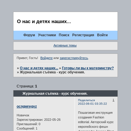
О нас и детях наших...
Форум
Участники
Поиск
Регистрация
Войти
Активные темы
Привет, Гость!
Войдите
или
зарегистрируйтесь
.
»
О нас и детях наших...
»
Готовы ли вы к материнству?
»
Журнальная съёмка - курс обучения.
Страница:
1
Журнальная съёмка - курс обучения.
1
Поделиться
2022-06-01 03:35:22
ocngwregvz
Пошаговая инструкция
Новичок
создания Fashion
Зарегистрирован
: 2022-05-26
editorial. Авторский курс
Приглашений:
0
европейского фешн
Сообщений:
1